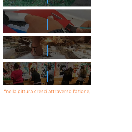
“nella pittura cresci attraverso l'azione,
non parlando”
Meera Hashimoto
ARTETERAPIA
>